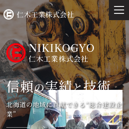
仁木工業株式会社
NIKIKOGYO
仁木工業株式会社
信頼
実績
技術
の
と
北海道の地域に貢献できる“総合建設企
業”